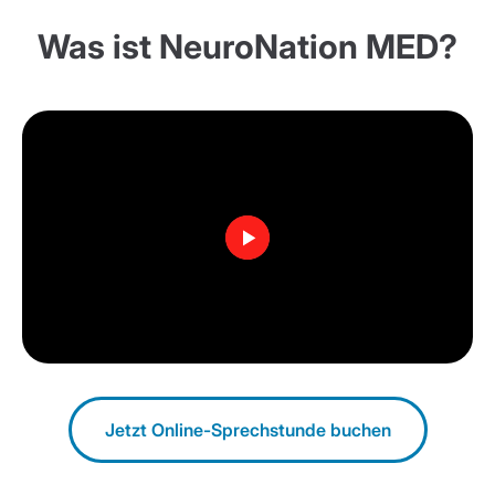
Was ist NeuroNation MED?
Wie aktiviere ich meinen
Zugangscode?
Jetzt Online-Sprechstunde buchen