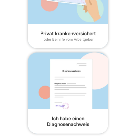
Krankenkasse einen individuellen 16-
stelligen Freischaltcode für Ihr
NeuroNation MED Training.
Zum Rezeptservice
Privat krankenversichert
oder Beihilfe vom Arbeitgeber
Aktivieren Sie NeuroNation MED
3
in der App
Laden Sie die NeuroNation MED App
aus dem Apple App-Store oder bei
Google Play herunter. Geben Sie
Ihren Freischaltcode in der App ein
und starten Sie Ihr Training!
Zur Anleitung
Ich habe einen
Diagnosenachweis