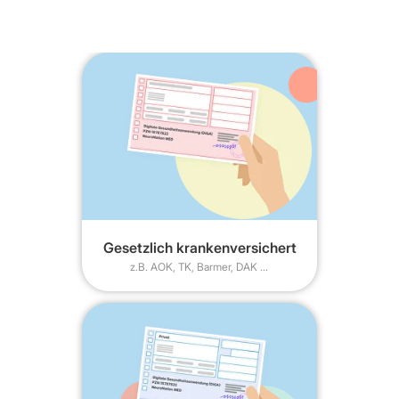
Auf Rezept
Erhalten Sie Ihr Rezept
1
Fragen Sie Ihre Ärztin oder Ihren Arzt,
Ihre Psychotherapeutin oder Ihren
Psychotherapeuten nach einer
Verschreibung für NeuroNation MED.
Rezept ohne Termin
Gesetzlich krankenversichert
z.B. AOK, TK, Barmer, DAK ...
Reichen Sie Ihr Rezept ein
2
Reichen Sie Ihr Rezept bei Ihrer
Krankenkasse ein oder benutzen Sie
unseren Rezeptservice. Nach einigen
Tagen erhalten Sie von der