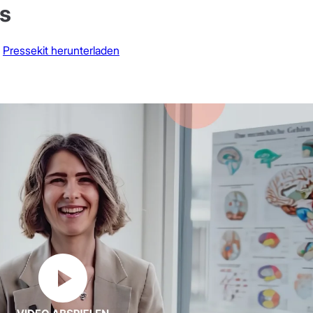
s
m
Pressekit herunterladen