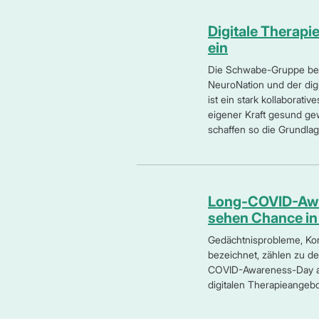
Digitale Therapi
ein
Die Schwabe-Gruppe bete
NeuroNation und der dig
ist ein stark kollaborat
eigener Kraft gesund ge
schaffen so die Grundlag
Long-COVID-Awar
sehen Chance in 
Gedächtnisprobleme, Kon
bezeichnet, zählen zu d
COVID-Awareness-Day am
digitalen Therapieangebo