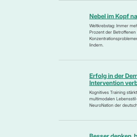
Nebel im Kopf na
Weltkrebstag: Immer meh
Prozent der Betroffenen
Konzentrationsproblemen 
lindern.
Erfolg in der De
Intervention ver
Kognitives Training stärk
multimodalen Lebensstil-
NeuroNation der deutsc
Besser denken, b