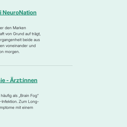
ei NeuroNation
ter den Marken
t von Grund auf trägt,
ergangenheit beide aus
rnen voneinander und
von morgen.
 - Ärzt:innen
äufig als „Brain Fog“
-Infektion. Zum Long-
Symptome mit einem