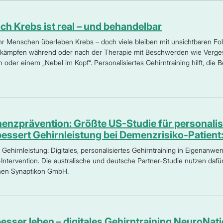
ch Krebs ist real – und behandelbar
r Menschen überleben Krebs – doch viele bleiben mit unsichtbaren Fol
 kämpfen während oder nach der Therapie mit Beschwerden wie Vergess
oder einem „Nebel im Kopf“. Personalisiertes Gehirntraining hilft, di
menzprävention: Größte US-Studie für personalisi
bessert Gehirnleistung bei Demenzrisiko-Patient
t Gehirnleistung: Digitales, personalisiertes Gehirntraining in Eigenanwen
Intervention. Die australische und deutsche Partner-Studie nutzen dafür
hen Synaptikon GmbH.
esser leben – digitales Gehirntraining NeuroNat