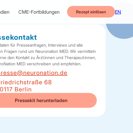
EN
udien
CME-Fortbildungen
Rezept einlösen
ssekontakt
daten für Presseanfragen, Interviews und alle
en Fragen rund um Neuronation MED. Wir vermitteln
rne den Kontakt zu Ärzt:innen und Therapeut:innen,
roNation MED verschreiben und empfehlen.
presse@neuronation.de
Friedrichstraße 68
0117 Berlin
Pressekit herunterladen