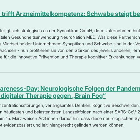
e trifft Arzneimittelkompetenz: Schwabe steigt b
iligt sich strategisch an der Synaptikon GmbH, dem Unternehmen hin
italen Gesundheitsanwendung NeuroNation MED. Was diese Partnerschaf
ives Mindset beider Unternehmen: Synaptikon und Schwabe sind in der V
wachsen - nun profitieren sie von den Stärken des jeweils anderen, le
e für die innovative Prävention und Therapie kognitiver Erkrankungen 
eness-Day: Neurologische Folgen der Pandemie
digitaler Therapie gegen „Brain Fog“
zentrationsstörungen, verlangsamtes Denken: Kognitive Beschwerden, h
en häufigsten und belastendsten Langzeitfolgen nach einer SARS-CoV-2
 15. März weisen Ärzt:innen darauf hin, dass diese neurologischen 
t evidenzbasiert und leitliniengerecht gelindert werden können.