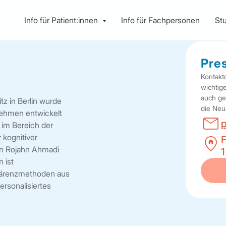
Info für Patient:innen
Info für Fachpersonen
St
Pre
Kontakt
wichtig
auch ge
tz in Berlin wurde
die Neu
nehmen entwickelt
im Bereich der
 kognitiver
on Rojahn Ahmadi
1
 ist
dhärenzmethoden aus
ersonalisiertes