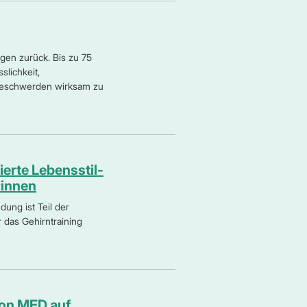
gen zurück. Bis zu 75
lichkeit,
e Beschwerden wirksam zu
erte Lebensstil-
:innen
dung ist Teil der
 das Gehirntraining
ion MED auf