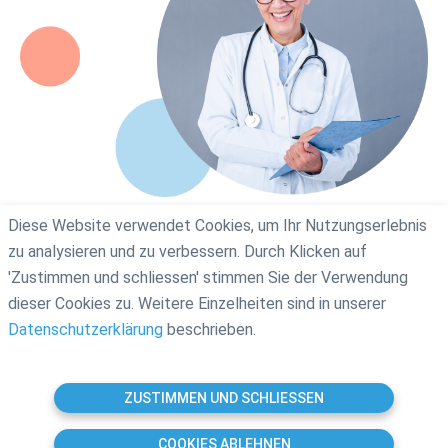
Diese Website verwendet Cookies, um Ihr Nutzungserlebnis
zu analysieren und zu verbessern. Durch Klicken auf
'Zustimmen und schliessen' stimmen Sie der Verwendung
Gebrauchsanweisung
Jobs
Impressum
FAQ
dieser Cookies zu. Weitere Einzelheiten sind in unserer
Datenschutzerklärung
AGB
Presse
Datenschutzerklärung
beschrieben.
© 2026 Synaptikon GmbH
ZUSTIMMEN UND SCHLIESSEN
Zum Anfang
COOKIES ABLEHNEN