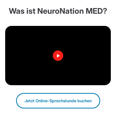
Was ist NeuroNation MED?
Wie aktiviere ich meinen
Zugangscode?
Jetzt Online-Sprechstunde buchen