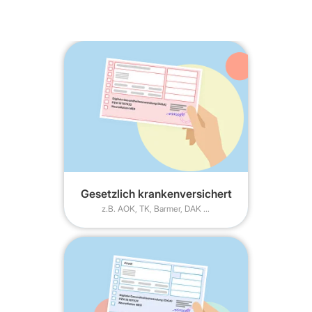
Auf Rezept
Erhalten Sie Ihr Rezept
1
Fragen Sie Ihre Ärztin oder Ihren Arzt,
Ihre Psychotherapeutin oder Ihren
Psychotherapeuten nach einer
Verschreibung für NeuroNation MED.
Rezept ohne Termin
Gesetzlich krankenversichert
z.B. AOK, TK, Barmer, DAK ...
Reichen Sie Ihr Rezept ein
2
Reichen Sie Ihr Rezept bei Ihrer
Krankenkasse ein oder benutzen Sie
unseren Rezeptservice. Nach einigen
Tagen erhalten Sie von der