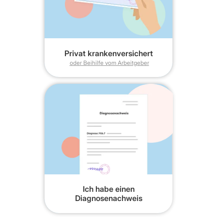
Krankenkasse einen individuellen 16-
stelligen Freischaltcode für Ihr
NeuroNation MED Training.
Zum Rezeptservice
Privat krankenversichert
oder Beihilfe vom Arbeitgeber
Aktivieren Sie NeuroNation MED
3
in der App
Laden Sie die NeuroNation MED App
aus dem Apple App-Store oder bei
Google Play herunter. Geben Sie
Ihren Freischaltcode in der App ein
und starten Sie Ihr Training!
Zur Anleitung
Ich habe einen
Diagnosenachweis