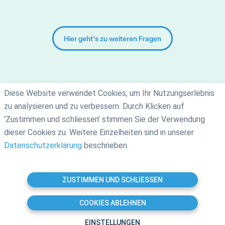
Hier geht's zu weiteren Fragen
Diese Website verwendet Cookies, um Ihr Nutzungserlebnis
zu analysieren und zu verbessern. Durch Klicken auf
'Zustimmen und schliessen' stimmen Sie der Verwendung
Gebrauchsanweisung
Jobs
Impressum
FAQ
dieser Cookies zu. Weitere Einzelheiten sind in unserer
Datenschutzerklärung
AGB
Presse
Datenschutzerklärung
beschrieben.
© 2026 Synaptikon GmbH
ZUSTIMMEN UND SCHLIESSEN
Zum Anfang
COOKIES ABLEHNEN
EINSTELLUNGEN